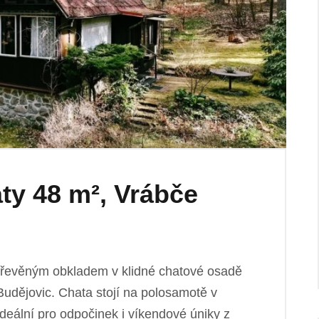
ty 48 m², Vrábče
dřevěným obkladem v klidné chatové osadě
Budějovic. Chata stojí na polosamotě v
ideální pro odpočinek i víkendové úniky z