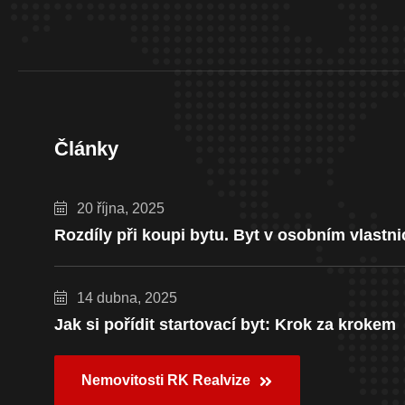
Články
20 října, 2025
Rozdíly při koupi bytu. Byt v osobním vlastni
14 dubna, 2025
Jak si pořídit startovací byt: Krok za krokem
Nemovitosti RK Realvize